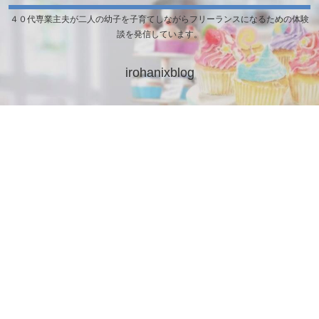
４０代専業主夫が二人の幼子を子育てしながらフリーランスになるための体験
談を発信しています。
irohanixblog