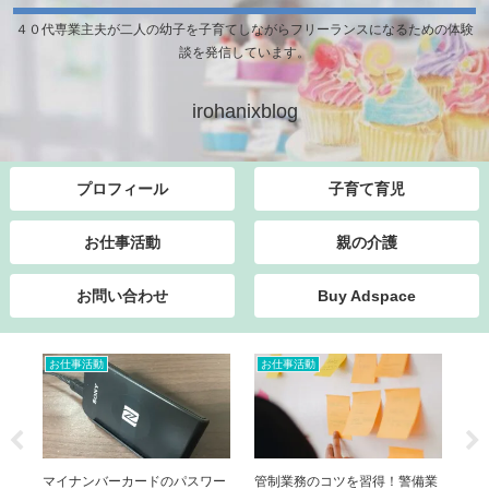
４０代専業主夫が二人の幼子を子育てしながらフリーランスになるための体験
談を発信しています。
irohanixblog
プロフィール
子育て育児
お仕事活動
親の介護
お問い合わせ
Buy Adspace
お仕事活動
お仕事活動
子
に学
マイナンバーカードのパスワー
管制業務のコツを習得！警備業
【