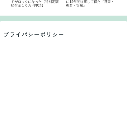
ドがロックになった【特別定額
に15年間従事して得た『営業・
診
給付金１０万円申請】
教育・管制』
プライバシーポリシー