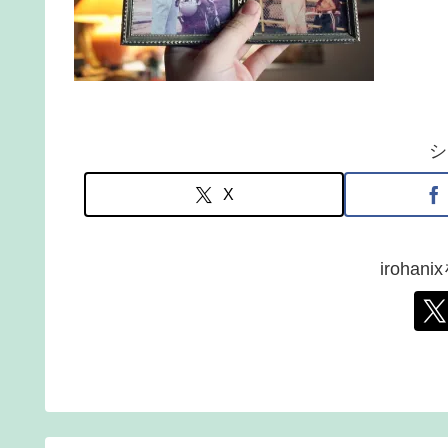
シ
X
iroha