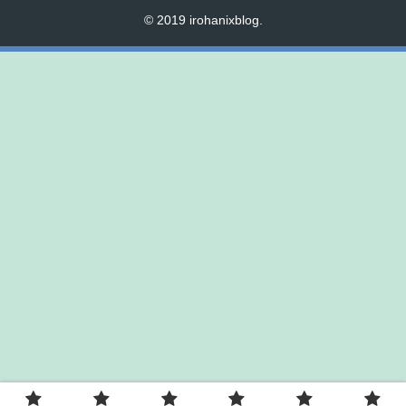
© 2019 irohanixblog.