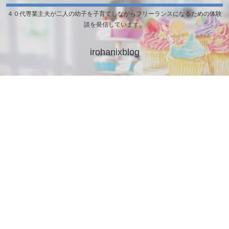
４０代専業主夫が二人の幼子を子育てしながらフリーランスになるための体験
談を発信しています。
irohanixblog