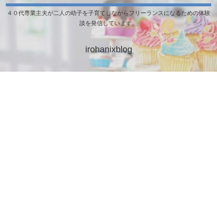
４０代専業主夫が二人の幼子を子育てしながらフリーランスになるための体験
談を発信しています。
irohanixblog