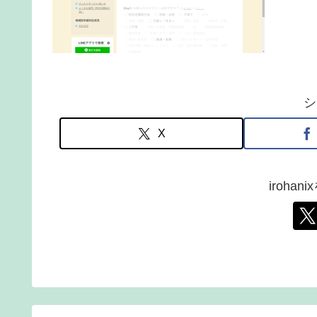
シ
X
iroha