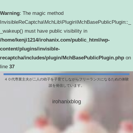
Warning
: The magic method
InvisibleReCaptcha\MchLib\Plugin\MchBasePublicPlugin::_
_wakeup() must have public visibility in
/home/kenji1214/irohanix.com/public_html/wp-
content/plugins/invisible-
recaptcha/includes/plugin/MchBasePublicPlugin.php
on
line
37
４０代専業主夫が二人の幼子を子育てしながらフリーランスになるための体験
談を発信しています。
irohanixblog