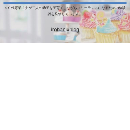
４０代専業主夫が二人の幼子を子育てしながらフリーランスになるための体験
談を発信しています。
irohanixblog