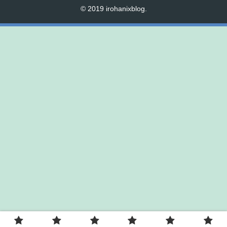
© 2019 irohanixblog.