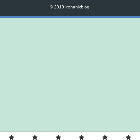
© 2019 irohanixblog.