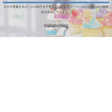
４０代専業主夫が二人の幼子を子育てしながらフリーランスになるための体験
談を発信しています。
irohanixblog