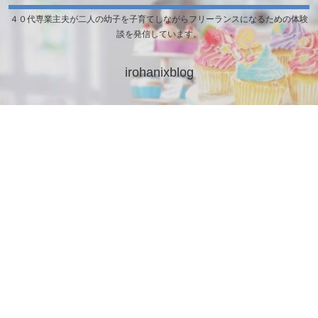
４０代専業主夫が二人の幼子を子育てしながらフリーランスになるための体験
談を発信しています。
irohanixblog