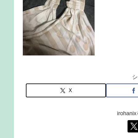
シ
X
iroha