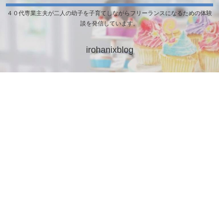
４０代専業主夫が二人の幼子を子育てしながらフリーランスになるための体験
談を発信しています。
irohanixblog