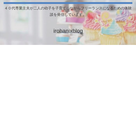
４０代専業主夫が二人の幼子を子育てしながらフリーランスになるための体験
談を発信しています。
irohanixblog