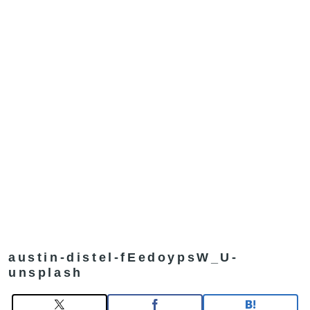
austin-distel-fEedoypsW_U-
unsplash