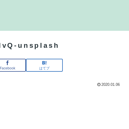
dvQ-unsplash
Facebook
はてブ
2020.01.06