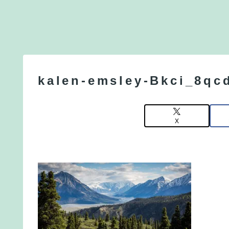
kalen-emsley-Bkci_8qc
X