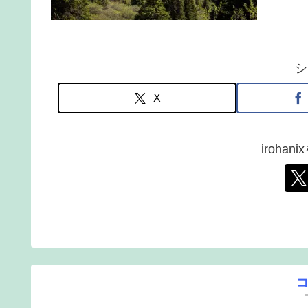
シ
X
iroha