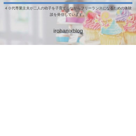
４０代専業主夫が二人の幼子を子育てしながらフリーランスになるための体験
談を発信しています。
irohanixblog