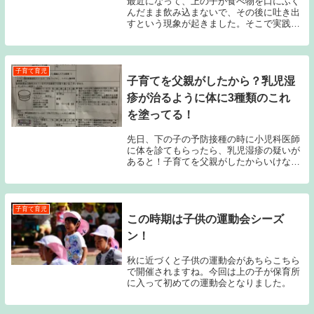
最近になって、上の子が食べ物を口にふく
んだまま飲み込まないで、その後に吐き出
すという現象が起きました。そこで実践し
た我が家の３つの対策方法をご紹介しま
す！
子育て育児
子育てを父親がしたから？乳児湿
疹が治るように体に3種類のこれ
を塗ってる！
先日、下の子の予防接種の時に小児科医師
に体を診てもらったら、乳児湿疹の疑いが
あると！子育てを父親がしたからいけない
のか？
子育て育児
この時期は子供の運動会シーズ
ン！
秋に近づくと子供の運動会があちらこちら
で開催されますね。今回は上の子が保育所
に入って初めての運動会となりました。