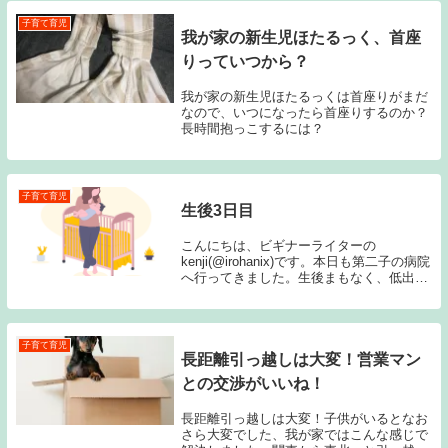
子育て育児
我が家の新生児ほたるっく、首座
りっていつから？
我が家の新生児ほたるっくは首座りがまだ
なので、いつになったら首座りするのか？
長時間抱っこするには？
子育て育児
生後3日目
こんにちは、ビギナーライターの
kenji(@irohanix)です。本日も第二子の病院
へ行ってきました。生後まもなく、低出生
体重児と診断されてましたが、ようやく落
ち着きを見せてきた我が家のほたるっく
（＠＠）ミルクもなんとか飲み干しなが
ら、体...
子育て育児
長距離引っ越しは大変！営業マン
との交渉がいいね！
長距離引っ越しは大変！子供がいるとなお
さら大変でした、我が家ではこんな感じで