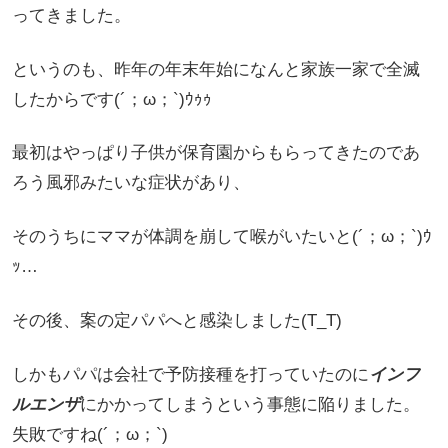
ってきました。
というのも、昨年の年末年始になんと家族一家で全滅
したからです(´；ω；`)ｳｩｩ
最初はやっぱり子供が保育園からもらってきたのであ
ろう風邪みたいな症状があり、
そのうちにママが体調を崩して喉がいたいと(´；ω；`)ｳ
ｯ…
その後、案の定パパへと感染しました(T_T)
しかもパパは会社で予防接種を打っていたのに
インフ
ルエンザ
にかかってしまうという事態に陥りました。
失敗ですね(´；ω；`)