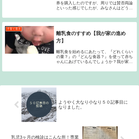
券を購入したのですが、周りでは賛否両論
といった感じでしたが、みなさんはどうで
すか？
子育て育児
離乳食のすすめ【我が家の進め
方】
離乳食を始めるにあたって、『どれくらい
の量？』の『どんな食器？』を使って赤ち
ゃんにあげているんでしょうか？我が家で
は専業主夫のパパがすべて離乳食を作って
あげています。そんな我が家の進め方をご
紹介。
ようやく大なり小なり５０記事目に
なりました。
乳児3ヶ月の検診はこんな所！専業