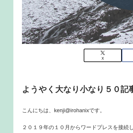
X
ようやく大なり小なり５０記
こんにちは、kenji@irohanixです。
２０１９年の１０月からワードプレスを接続して