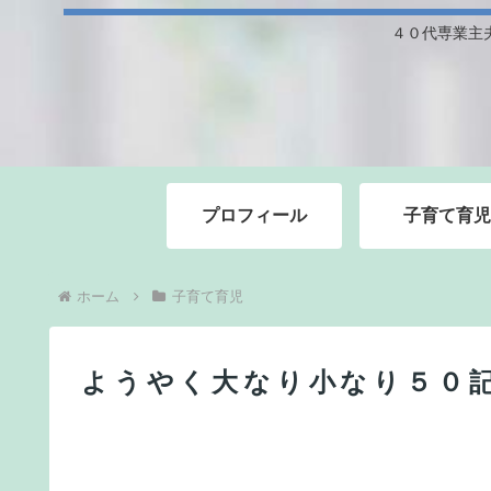
４０代専業主
プロフィール
子育て育児
ホーム
子育て育児
ようやく大なり小なり５０