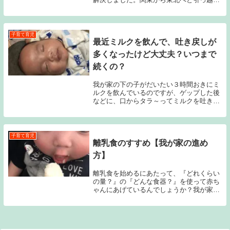
ました。
子育て育児
最近ミルクを飲んで、吐き戻しが
多くなったけど大丈夫？いつまで
続くの？
我が家の下の子がだいたい３時間おきにミ
ルクを飲んでいるのですが、ゲップした後
などに、口からタラ～ってミルクを吐き戻
しているのです。これって大丈夫？
子育て育児
離乳食のすすめ【我が家の進め
方】
離乳食を始めるにあたって、『どれくらい
の量？』の『どんな食器？』を使って赤ち
ゃんにあげているんでしょうか？我が家で
は専業主夫のパパがすべて離乳食を作って
あげています。そんな我が家の進め方をご
紹介。