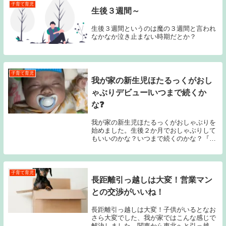
子育て育児
生後３週間～
生後３週間というのは魔の３週間と言われ
なかなか泣き止まない時期だとか？
子育て育児
我が家の新生児ほたるっくがおし
ゃぶりデビュー❕いつまで続くか
な❓
我が家の新生児ほたるっくがおしゃぶりを
始めました。生後２か月でおしゃぶりして
もいいのかな？いつまで続くのかな？『結
論は親次第』
子育て育児
長距離引っ越しは大変！営業マン
との交渉がいいね！
長距離引っ越しは大変！子供がいるとなお
さら大変でした、我が家ではこんな感じで
解決しました。関東から東北へと引っ越し