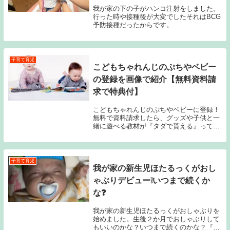
我が家の下の子がハンコ注射をしました。
行った時や接種後が大変でしたそれはBCG
予防接種だったからです。
子育て育児
こどもちゃれんじのぷちやベビー
の登録を画像で紹介【無料資料請
求で特典付】
こどもちゃれんじのぷちやベビーに登録！
無料で資料請求したら、グッズや子供と一
緒に遊べる教材が『タダで貰える』ってキ
ャンペーンをやっている事を知って早速応
募しました。最後に私がやったDMの断り
方も載せてます。
子育て育児
我が家の新生児ほたるっくがおし
ゃぶりデビュー❕いつまで続くか
な❓
我が家の新生児ほたるっくがおしゃぶりを
始めました。生後２か月でおしゃぶりして
もいいのかな？いつまで続くのかな？『結