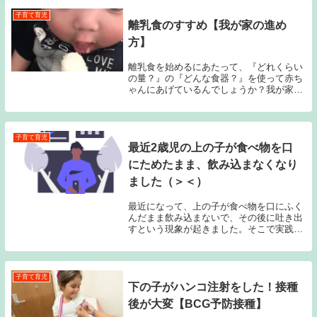
子育て育児
離乳食のすすめ【我が家の進め
方】
離乳食を始めるにあたって、『どれくらい
の量？』の『どんな食器？』を使って赤ち
ゃんにあげているんでしょうか？我が家で
は専業主夫のパパがすべて離乳食を作って
あげています。そんな我が家の進め方をご
紹介。
子育て育児
最近2歳児の上の子が食べ物を口
にためたまま、飲み込まなくなり
ました（＞＜）
最近になって、上の子が食べ物を口にふく
んだまま飲み込まないで、その後に吐き出
すという現象が起きました。そこで実践し
た我が家の３つの対策方法をご紹介しま
す！
子育て育児
下の子がハンコ注射をした！接種
後が大変【BCG予防接種】