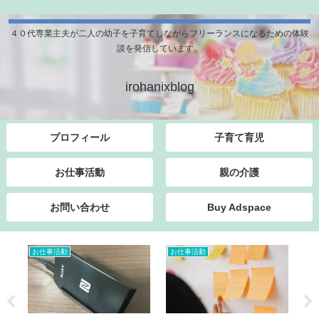
４０代専業主夫が二人の幼子を子育てしながらフリーランスになるための体験
談を発信しています。
irohanixblog
プロフィール
子育て育児
お仕事活動
親の介護
お問い合わせ
Buy Adspace
お仕事活動
お仕事活動
子