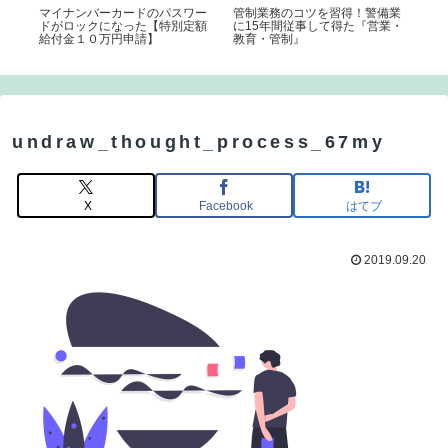
に学
マイナンバーカードのパスワー
管制業務のコツを習得！警備業
【
ドがロックになった【特別定額
に15年間従事して得た『営業・
診
給付金１０万円申請】
教育・管制』
undraw_thought_process_67my
X
Facebook
はてブ
2019.09.20