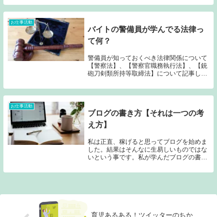
言葉にすると簡単なんですが、実際にやっ
てみても簡単に商売が成り立つから驚きで
す。
お仕事活動
バイトの警備員が学んでる法律っ
て何？
警備員が知っておくべき法律関係について
【警察法】、【警察官職務執行法】、【銃
砲刀剣類所持等取締法】について記事しま
した。
お仕事活動
ブログの書き方【それは一つの考
え方】
私は正直、稼げると思ってブログを始めま
した。結果はそんなに生易しいものではな
いという事です。私が学んだブログの書き
方について、いろいろな見解を３つにまと
めました。立ち止まってるブロガーさんの
少しでもヒントになれば!(^^)!
育児あるある！ツイッターのちか