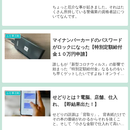
ちょっと厄介な事が起きました。それはた
くさん所持している警備業の資格者証につ
いてなんです。
お仕事活動
マイナンバーカードのパスワード
がロックになった【特別定額給付
金１０万円申請】
誰しもが『新型コロナウィルス』の影響で
始まった『特別定額給付金』なるものをい
ち早くゲットしたいですよね！オンライン
で申請しようとしたらマイナンバーカード
のパスワードがロックになった！解除方法
はこれです。
お仕事活動
せどりとは？電脳、店舗、仕入
れ、【即結果出た！】
せどりの語源は「背取り」。 背表紙だけで
その本の価値がわかるからそれを抜くこ
と。そして『小さな金額で仕入れて高い値
段で売る』これで利益を得るって事です。